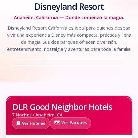
Disneyland Resort
Anaheim, California — Donde comenzó la magia.
ESTILO COSTA OESTE
Disneyland Resort California es ideal para quienes desean
PARQUE CLÁSICO
Disney California Adventure
vivir una experiencia Disney más compacta, práctica y llena
Disneyland Park
Ambiente soleado, entretenimiento,
de magia. Sus dos parques ofrecen diversión,
El parque clásico de California, ideal para vivir
atracciones, áreas temáticas, rueda
entretenimiento, nostalgia y aventuras para toda la familia.
la magia original.
panorámica, montaña rusa y estilo costa
oeste.
DLR Good Neighbor Hotels
7 Noches / Anaheim, CA
🗺️ Ver Parques
🏨 Ver Hoteles