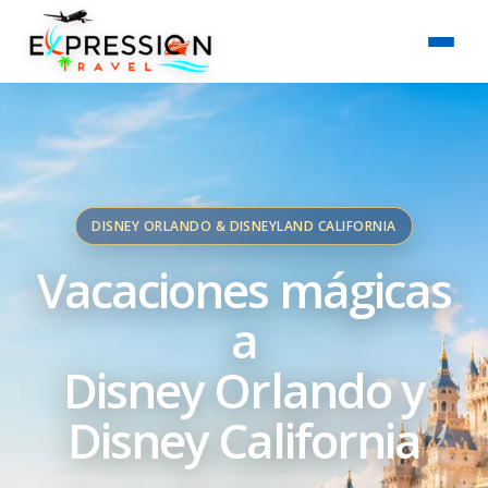
DISNEY ORLANDO & DISNEYLAND CALIFORNIA
Vacaciones mágicas
a
Disney Orlando y
Disney California