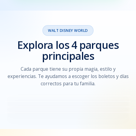
WALT DISNEY WORLD
Explora los 4 parques
principales
Cada parque tiene su propia magia, estilo y
Magic Kingdom
experiencias. Te ayudamos a escoger los boletos y días
EPCOT
El parque más clásico y familiar, ideal para primeras
Hollywood Studios
correctos para tu familia.
visitas.
Perfecto para gastronomía, cultura, festivales y
Animal Kingdom
experiencias diferentes.
Ideal para acción, entretenimiento, shows y
atracciones emocionantes.
Una mezcla de naturaleza, aventura, animales y
experiencias inmersivas.