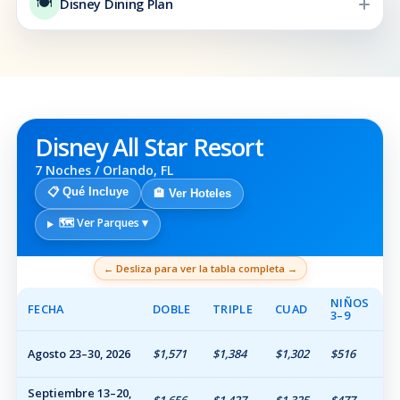
🍽️
Disney Dining Plan
Disney All Star Resort
7 Noches / Orlando, FL
📋 Qué Incluye
🏨 Ver Hoteles
🗺️ Ver Parques ▾
← Desliza para ver la tabla completa →
NIÑOS
FECHA
DOBLE
TRIPLE
CUAD
3–9
Agosto 23–30, 2026
$1,571
$1,384
$1,302
$516
Septiembre 13–20,